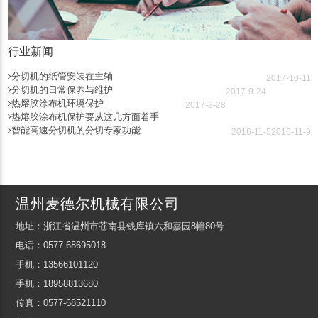
行业新闻
分切机的纸管安装在主轴
2017-10-11
分切机的日常保养与维护
2017-9-24
热熔胶涂布机环境保护
2017-2-28
热熔胶涂布机保护要从这几方面着手
智能高速分切机的分切专家功能
2016-11-5
2016-11-9
温州麦德尔机械有限公司
地址：浙江省温州市苍南县钱库镇六和嘉园8幢80号
电话：0577-68695018
手机：13566101120
手机：18958813680
传真：0577-68521110