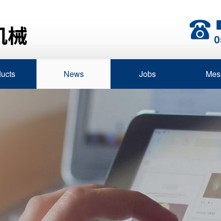
0
ucts
News
Jobs
Mes