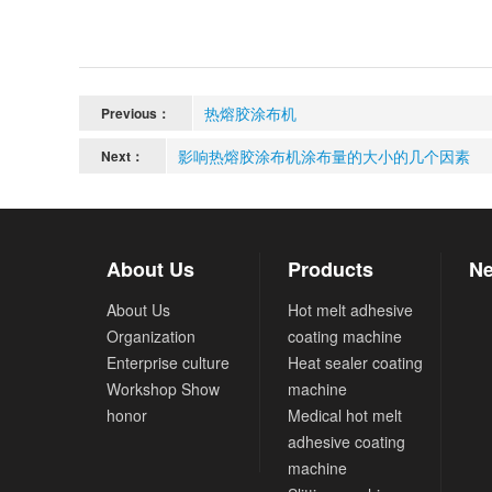
热熔胶涂布机
Previous：
影响热熔胶涂布机涂布量的大小的几个因素
Next：
About Us
Products
Ne
About Us
Hot melt adhesive
Organization
coating machine
Enterprise culture
Heat sealer coating
Workshop Show
machine
honor
Medical hot melt
adhesive coating
machine