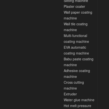
Slitting machine
Plaster coater
Wall paper coating
machine
Wall tile coating
machine
Multi-functional
coating machine
EVA automatic
coating machine
Babu paste coating
machine
Adhesive coating
machine
Cross cutting
machine
Extruder
Water glue machine
Hot melt pressure