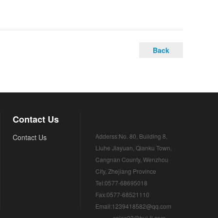
Back
Contact Us
Adderss:No. 80, Building 8,
Contact Us
Liuhe Jiayuan, Qianku Town,
Cangnan County, Wenzhou
City, Zhejiang Province
Tel:0577-68695018
Fax:0577-68521110
Email:1239418582@qq.com
sales03@hui-li.com