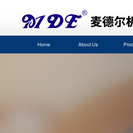
Home
About Us
Prod