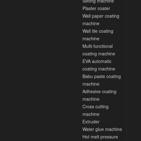
Slitting machine
Plaster coater
Wall paper coating
machine
Wall tile coating
machine
Multi-functional
coating machine
EVA automatic
coating machine
Babu paste coating
machine
Adhesive coating
machine
Cross cutting
machine
Extruder
Water glue machine
Hot melt pressure