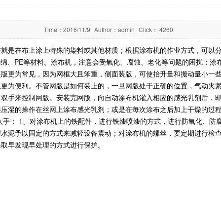
Time：
2016/11/9
Author：
admin
Click：
4260
是在布上涂上特殊的染料或其他材质；根据涂布机的作业方式，可以分为“刷式
海绵、PE等材料。涂布机，注意会受氧化、腐蚀、老化等问题的困扰；涂
装版更为常见，因为网框大且笨重，侧面装版，可使抬升量和搬动量小一
版更为便利。不管网版是如何装上的，一旦网版处于正确的位置，气动夹
出双手来控制网版。安装完网版，向自动涂布机灌入相应的感光乳剂后，
湿压湿的操作在丝网上涂布感光乳剂；或是在每次涂布之后加上干燥的过
入手： 1、对涂布机上的铁配件，进行铁漆喷漆的方式，进行防氧化、防
灌水泥予以固定的方式来减轻设备震动；对涂布机的螺丝，要定期进行检
采取早发现早处理的方式进行保护。