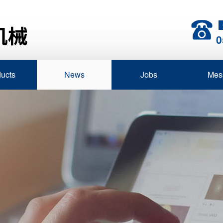
0
ucts
News
Jobs
Mes