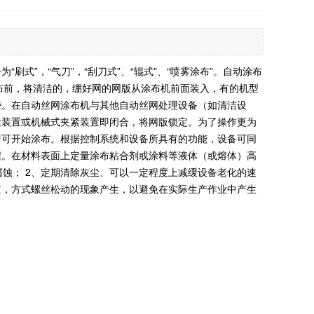
”，“气刀”，“刮刀式”、“辊式”、“喷雾涂布”。自动涂布
布前，将清洁的，绷好网的网版从涂布机前面装入，有的机型
些。在自动丝网涂布机与其他自动丝网处理设备（如清洁设
紧装置或机械式夹紧装置即闭合，将网版锁定。为了操作更为
即可开始涂布。根据控制系统和设备所具有的功能，设备可同
程。在材料表面上定量涂布粘合剂或涂料等液体（或熔体）高
腐蚀； 2、定期清除灰尘、可以一定程度上减缓设备老化的速
查，方式螺丝松动的现象产生，以避免在实际生产作业中产生