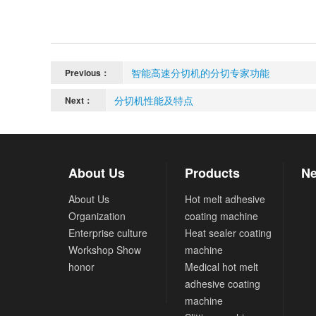
智能高速分切机的分切专家功能
Previous：
分切机性能及特点
Next：
About Us
Products
Ne
About Us
Hot melt adhesive
Organization
coating machine
Enterprise culture
Heat sealer coating
Workshop Show
machine
honor
Medical hot melt
adhesive coating
machine