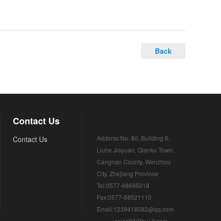
Back
Contact Us
Adderss:No. 80, Building 8,
Contact Us
Liuhe Jiayuan, Qianku Town,
Cangnan County, Wenzhou
City, Zhejiang Province
Tel:0577-68695018
Fax:0577-68521110
Email:1239418582@qq.com
sales03@hui-li.com