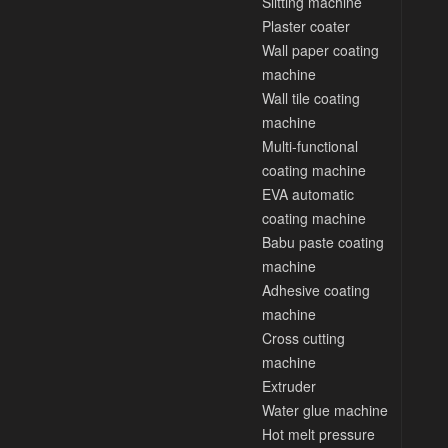
Slitting machine
Plaster coater
Wall paper coating
machine
Wall tile coating
machine
Multi-functional
coating machine
EVA automatic
coating machine
Babu paste coating
machine
Adhesive coating
machine
Cross cutting
machine
Extruder
Water glue machine
Hot melt pressure