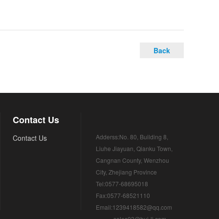
Back
Contact Us
Adderss:No. 80, Building 8,
Contact Us
Liuhe Jiayuan, Qianku Town,
Cangnan County, Wenzhou
City, Zhejiang Province
Tel:0577-68695018
Fax:0577-68521110
Email:1239418582@qq.com
sales03@hui-li.com