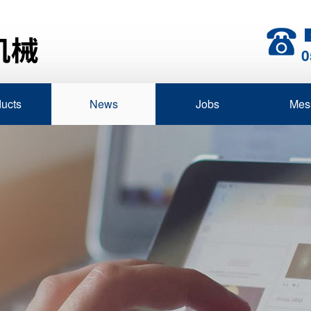
0
ucts
News
Jobs
Mes