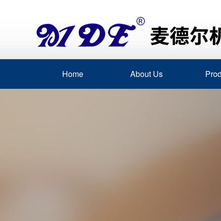
Home
About Us
Prod