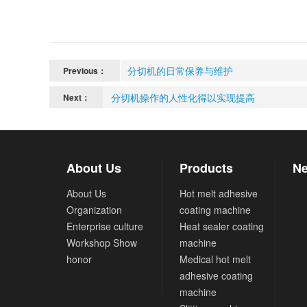
分切机的日常保养与维护
Previous：
分切机操作的人性化得以实现提高
Next：
About Us
Products
Ne
About Us
Hot melt adhesive
Organization
coating machine
Enterprise culture
Heat sealer coating
Workshop Show
machine
honor
Medical hot melt
adhesive coating
machine