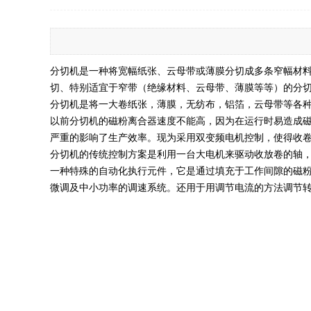
分切机是一种将宽幅纸张、云母带或薄膜分切成多条窄幅材
切、特别适宜于窄带（绝缘材料、云母带、薄膜等等）的分
分切机是将一大卷纸张，薄膜，无纺布，铝箔，云母带等各
以前分切机的磁粉离合器速度不能高，因为在运行时易造成
严重的影响了生产效率。现为采用双变频电机控制，使得收
分切机的传统控制方案是利用一台大电机来驱动收放卷的轴
一种特殊的自动化执行元件，它是通过填充于工作间隙的磁
微调及中小功率的调速系统。还用于用调节电流的方法调节