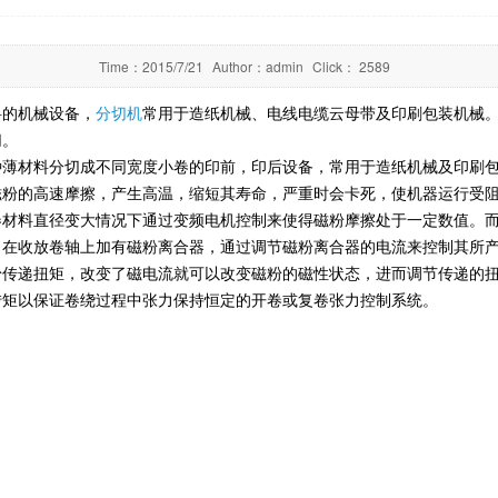
Time：
2015/7/21
Author：
admin
Click：
2589
料的机械设备，
分切机
常用于造纸机械、电线电缆云母带及印刷包装机械
切。
种薄材料分切成不同宽度小卷的印前，印后设备，常用于造纸机械及印刷
磁粉的高速摩擦，产生高温，缩短其寿命，严重时会卡死，使机器运行受
卷材料直径变大情况下通过变频电机控制来使得磁粉摩擦处于一定数值。
，在收放卷轴上加有磁粉离合器，通过调节磁粉离合器的电流来控制其所
粉传递扭矩，改变了磁电流就可以改变磁粉的磁性状态，进而调节传递的
转矩以保证卷绕过程中张力保持恒定的开卷或复卷张力控制系统。