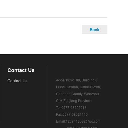
Back
Contact Us
Adderss:No. 80, Building 8,
Contact Us
Liuhe Jiayuan, Qianku Town,
Cangnan County, Wenzhou
City, Zhejiang Province
Tel:0577-68695018
Fax:0577-68521110
Email:1239418582@qq.com
sales03@hui-li.com