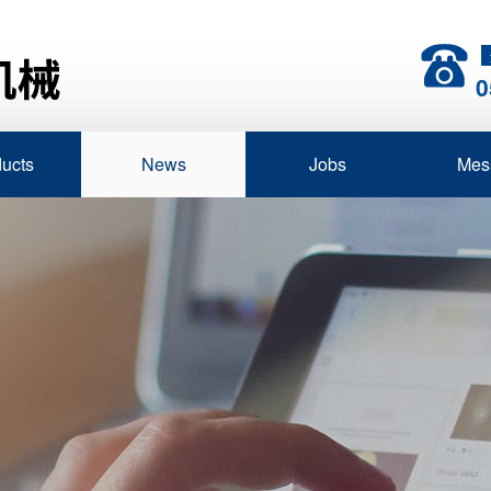
0
ucts
News
Jobs
Mes