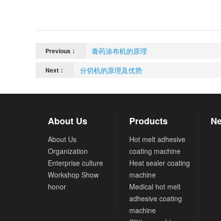
膏药涂布机的原理
Previous：
分切机的原理及优势
Next：
About Us
Products
Ne
About Us
Hot melt adhesive
Organization
coating machine
Enterprise culture
Heat sealer coating
Workshop Show
machine
honor
Medical hot melt
adhesive coating
machine