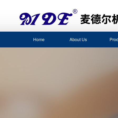
Home
About Us
Prod