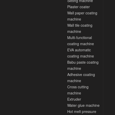
Slitting machine
Plaster coater
Wall paper coating
machine
Wall tile coating
machine
Multi-functional
coating machine
EVA automatic
coating machine
Babu paste coating
machine
Adhesive coating
machine
Cross cutting
machine
Extruder
Water glue machine
Hot melt pressure