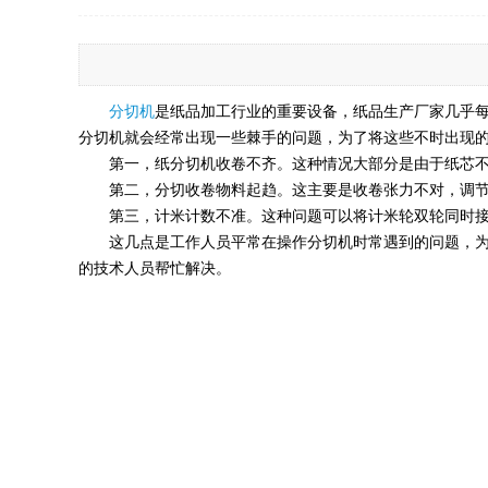
分切机
是纸品加工行业的重要设备，纸品生产厂家几乎
分切机就会经常出现一些棘手的问题，为了将这些不时出现
第一，纸分切机收卷不齐。这种情况大部分是由于纸芯不适
第二，分切收卷物料起趋。这主要是收卷张力不对，调节纸
第三，计米计数不准。这种问题可以将计米轮双轮同时接触
这几点是工作人员平常在操作分切机时常遇到的问题，为了
的技术人员帮忙解决。