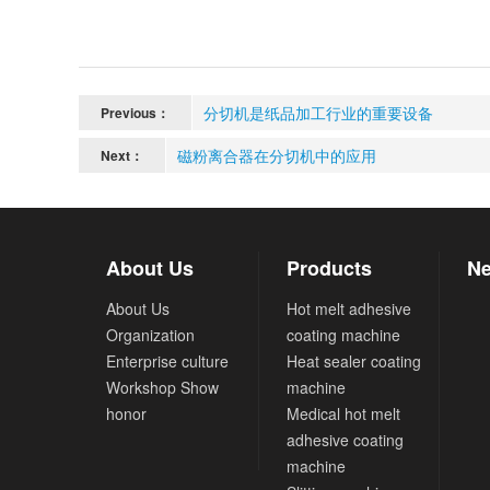
分切机是纸品加工行业的重要设备
Previous：
磁粉离合器在分切机中的应用
Next：
About Us
Products
Ne
About Us
Hot melt adhesive
Organization
coating machine
Enterprise culture
Heat sealer coating
Workshop Show
machine
honor
Medical hot melt
adhesive coating
machine