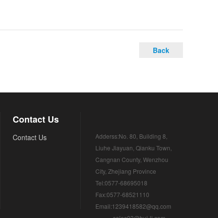
Back
Contact Us
Adderss:No. 80, Building 8,
Contact Us
Liuhe Jiayuan, Qianku Town,
Cangnan County, Wenzhou
City, Zhejiang Province
Tel:0577-68695018
Fax:0577-68521110
Email:1239418582@qq.com
sales03@hui-li.com