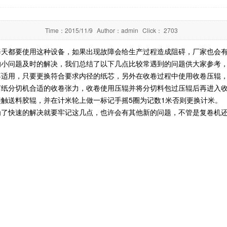
Time：
2015/11/9
Author：
admin
Click：
2703
每天都要使用这种设备，如果出现故障会给生产过程造成阻碍，厂家也会
的小问题及时的解决，我们总结了以下几点比较常遇到的问题供大家参考
用，只要更换符合要求内径的纸芯，另外在收卷过程中使用收卷压辊，
分切机合适的收卷张力，收卷使用压辊并将分切料包过压辊后再进入
送料胶辊，并在计米轮上做一标记手摇5圈为记数1米否则更换计米。
快速的解决就要牢记这几点，也许会有其他新的问题，不管是复卷机还