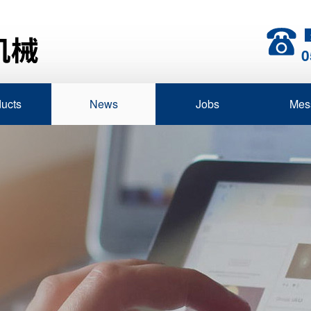
0
ucts
News
Jobs
Mes