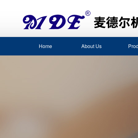
Home
About Us
Prod