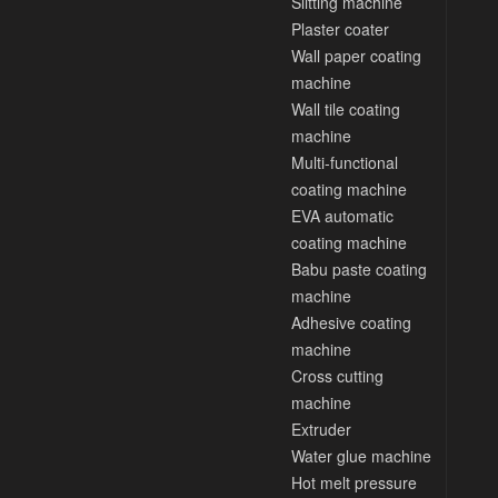
Slitting machine
Plaster coater
Wall paper coating
machine
Wall tile coating
machine
Multi-functional
coating machine
EVA automatic
coating machine
Babu paste coating
machine
Adhesive coating
machine
Cross cutting
machine
Extruder
Water glue machine
Hot melt pressure