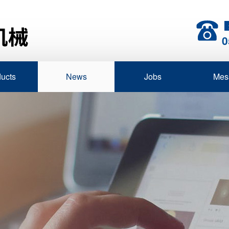
0
ucts
News
Jobs
Mes