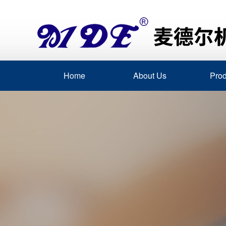
Home
About Us
Prod