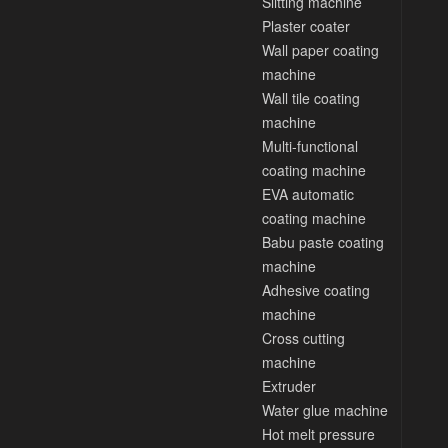
Slitting machine
Plaster coater
Wall paper coating
machine
Wall tile coating
machine
Multi-functional
coating machine
EVA automatic
coating machine
Babu paste coating
machine
Adhesive coating
machine
Cross cutting
machine
Extruder
Water glue machine
Hot melt pressure