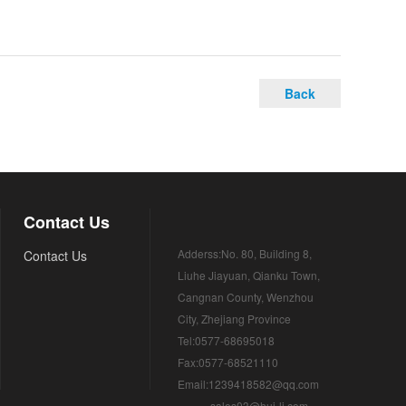
Back
Contact Us
Adderss:No. 80, Building 8,
Contact Us
Liuhe Jiayuan, Qianku Town,
Cangnan County, Wenzhou
City, Zhejiang Province
Tel:0577-68695018
Fax:0577-68521110
Email:1239418582@qq.com
sales03@hui-li.com