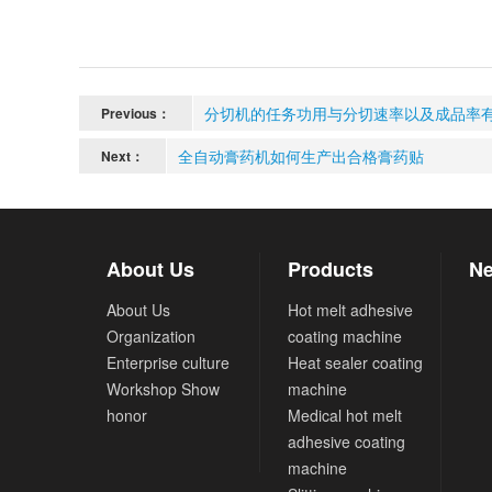
分切机的任务功用与分切速率以及成品率
Previous：
全自动膏药机如何生产出合格膏药贴
Next：
About Us
Products
Ne
About Us
Hot melt adhesive
Organization
coating machine
Enterprise culture
Heat sealer coating
Workshop Show
machine
honor
Medical hot melt
adhesive coating
machine