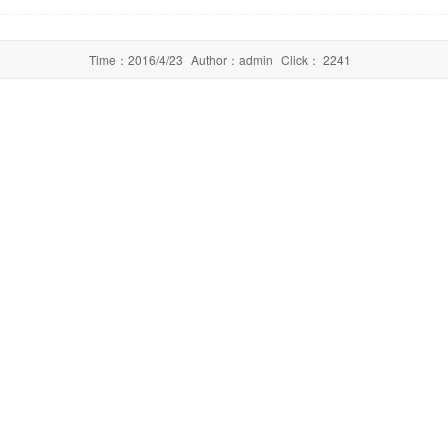
Time：
2016/4/23
Author：
admin
Click：
2241