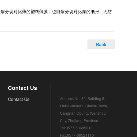
能够分切对比薄的塑料薄膜，也能够分切对比厚的纸张、无纺
Back
Contact Us
Adderss:No. 80, Building 8,
Contact Us
Liuhe Jiayuan, Qianku Town,
Cangnan County, Wenzhou
City, Zhejiang Province
Tel:0577-68695018
Fax:0577-68521110