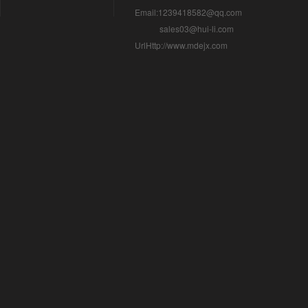
Email:1239418582@qq.com
sales03@hui-li.com
UrlHttp://www.mdejx.com