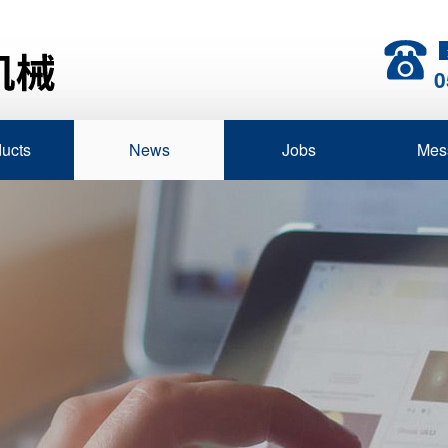
0
ucts
News
Jobs
Mes