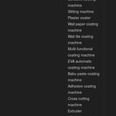
machine
Slitting machine
Plaster coater
Wall paper coating
machine
Wall tile coating
machine
Multi-functional
coating machine
EVA automatic
coating machine
Babu paste coating
machine
Adhesive coating
machine
Cross cutting
machine
Extruder