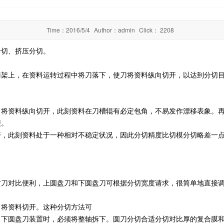
Time：
2016/5/4
Author：
admin
Click：
2208
分切、挤压分切。
刀架上，在资料运转过程中将刀落下，使刀将资料纵向切开，以达到分切
将资料纵向切开，此刻资料在刀槽辊有必定包角，不易发作漂移表象。再
便。
开，此刻资料处于一种相对不稳定状况，因此分切精度比切模分切略差一
对刀对比便利，上圆盘刀和下圆盘刀可根据分切宽度请求，很简单地直接
，将资料切开。这种分切方法可
，下圆盘刀装置时，必须将整轴拆下。圆刀分切合适分切对比厚的复合膜