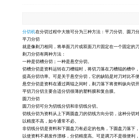
分切机
在分切过程中大致可分为三种方法：平刀分切、圆刀
平刀分切
就是像剃刀相同，将单面刀片或双面刀片固定在一个固定的
剃刀分切有两种方法：
一种是切槽分切；一种是悬空分切。
切槽分切是资料运转在刀槽辊时，将切刀落在刀槽辊的槽中，
提高分切功率。可是关于悬空分切，它的缺陷是对刀对比不
悬空分切是资料在通过两辊之间时，剃刀落下将资料纵向切
平切刀分切主要合适分切很薄的塑料膜和复合膜。
圆刀分切
圆刀分切可分为切线分切和非切线分切。
切线分切为资料从上下两圆盘刀的切线方向分切，这种分切
以精度不高，如今通常不必。
非切线分切是资料和下圆盘刀有必定的包角，下圆盘刀落下
以使资料不易发作漂移，分切精度高。可是调刀不是很便利