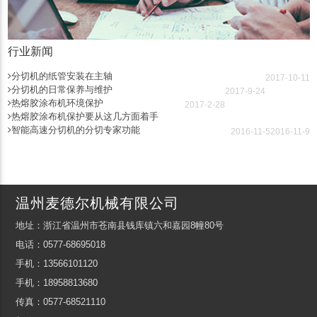
行业新闻
分切机的纸管安装在主轴
2017-10-11
分切机的日常保养与维护
2017-9-24
热熔胶涂布机环境保护
2017-2-28
热熔胶涂布机保护要从这几方面着手
智能高速分切机的分切专家功能
2016-11-5
2016-11-9
温州麦德尔机械有限公司
地址：浙江省温州市苍南县钱库镇六和嘉园8幢80号
电话：0577-68695018
手机：13566101120
手机：18958813680
传真：0577-68521110