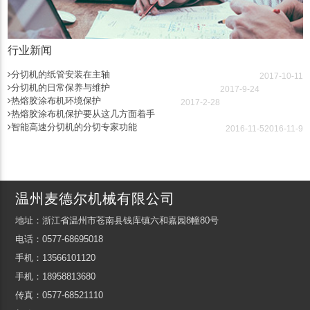
行业新闻
分切机的纸管安装在主轴
2017-10-11
分切机的日常保养与维护
2017-9-24
热熔胶涂布机环境保护
2017-2-28
热熔胶涂布机保护要从这几方面着手
智能高速分切机的分切专家功能
2016-11-5
2016-11-9
温州麦德尔机械有限公司
地址：浙江省温州市苍南县钱库镇六和嘉园8幢80号
电话：0577-68695018
手机：13566101120
手机：18958813680
传真：0577-68521110