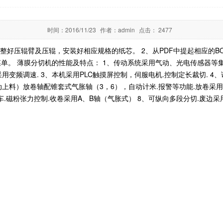
时间：
2016/11/23
作者：
admin
点击：
2477
整好压辊臂及压辊，安装好相应规格的纸芯。 2、从PDF中提起相应的BO
单。 薄膜分切机的性能及特点： 1、传动系统采用气动、光电传感器等集
变频调速. 3、本机采用PLC触摸屏控制，伺服电机.控制定长裁切. 4
动上料）放卷轴配锥套式气胀轴（3，6），自动计米.报警等功能.放卷采
车.磁粉张力控制.收卷采用A、B轴（气胀式） 8、可纵向多段分切.废边