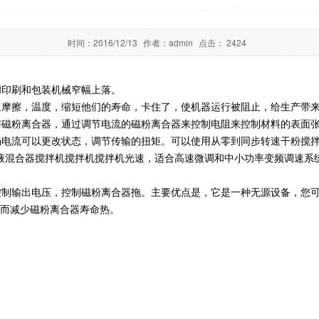
时间：
2016/12/13
作者：
admin
点击：
2424
和印刷和包装机械窄幅上落。
速摩擦，温度，缩短他们的寿命，卡住了，使机器运行被阻止，给生产带
与磁粉离合器，通过调节电流的磁粉离合器来控制电阻来控制材料的表面
场电流可以更改状态，调节传输的扭矩。可以使用从零到同步转速干粉搅
液混合器搅拌机搅拌机搅拌机光速，适合高速微调和中小功率变频调速系
控制输出电压，控制磁粉离合器拖。主要优点是，它是一种无源设备，您
从而减少磁粉离合器寿命热。