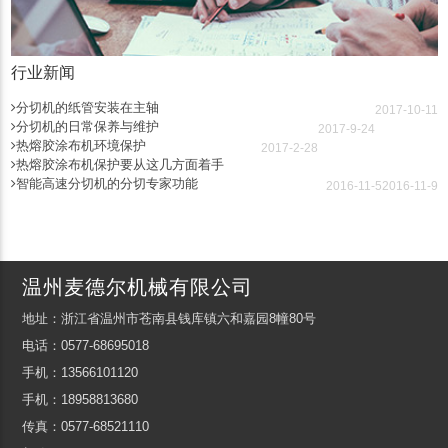
行业新闻
分切机的纸管安装在主轴
2017-10-11
分切机的日常保养与维护
2017-9-24
热熔胶涂布机环境保护
2017-2-28
热熔胶涂布机保护要从这几方面着手
智能高速分切机的分切专家功能
2016-11-5
2016-11-9
温州麦德尔机械有限公司
地址：浙江省温州市苍南县钱库镇六和嘉园8幢80号
电话：0577-68695018
手机：13566101120
手机：18958813680
传真：0577-68521110