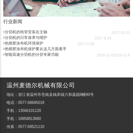
行业新闻
分切机的纸管安装在主轴
2017-10-11
分切机的日常保养与维护
2017-9-24
热熔胶涂布机环境保护
2017-2-28
热熔胶涂布机保护要从这几方面着手
智能高速分切机的分切专家功能
2016-11-5
2016-11-9
温州麦德尔机械有限公司
地址：浙江省温州市苍南县钱库镇六和嘉园8幢80号
电话：0577-68695018
手机：13566101120
手机：18958813680
传真：0577-68521110