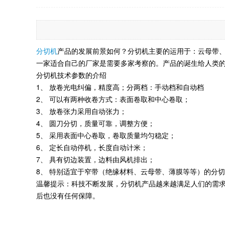
分切机
产品的发展前景如何？分切机主要的运用于：云母带
一家适合自己的厂家是需要多家考察的。产品的诞生给人类
分切机技术参数的介绍
1、 放卷光电纠偏，精度高；分两档：手动档和自动档
2、 可以有两种收卷方式：表面卷取和中心卷取；
3、 放卷张力采用自动张力；
4、 圆刀分切，质量可靠，调整方便；
5、 采用表面中心卷取，卷取质量均匀稳定；
6、 定长自动停机，长度自动计米；
7、 具有切边装置，边料由风机排出；
8、 特别适宜于窄带（绝缘材料、云母带、薄膜等等）的分切
温馨提示：科技不断发展，分切机产品越来越满足人们的需
后也没有任何保障。