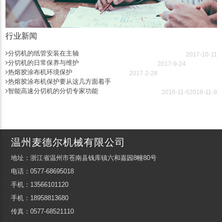
行业新闻
分切机的纸管安装在主轴
2017-10-11
分切机的日常保养与维护
2017-9-24
热熔胶涂布机环境保护
2017-2-28
热熔胶涂布机保护要从这几方面着手
智能高速分切机的分切专家功能
2016-11-5
2016-11-9
温州麦德尔机械有限公司
地址：浙江省温州市苍南县钱库镇六和嘉园8幢80号
电话：0577-68695018
手机：13566101120
手机：18958813680
传真：0577-68521110