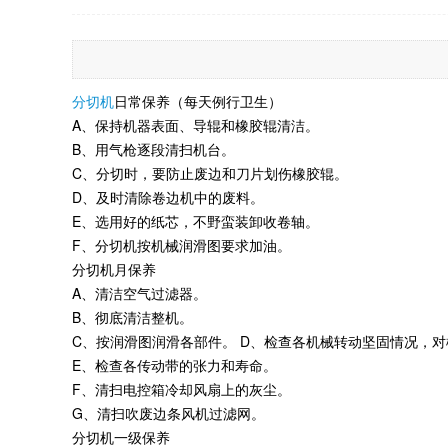
分切机
日常保养（每天例行卫生）
A、保持机器表面、导辊和橡胶辊清洁。
B、用气枪逐段清扫机台。
C、分切时，要防止废边和刀片划伤橡胶辊。
D、及时清除卷边机中的废料。
E、选用好的纸芯，不野蛮装卸收卷轴。
F、分切机按机械润滑图要求加油。
分切机月保养
A、清洁空气过滤器。
B、彻底清洁整机。
C、按润滑图润滑各部件。 D、检查各机械转动坚固情况，
E、检查各传动带的张力和寿命。
F、清扫电控箱冷却风扇上的灰尘。
G、清扫吹废边条风机过滤网。
分切机一级保养