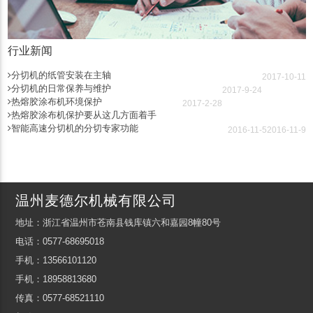
行业新闻
分切机的纸管安装在主轴
2017-10-11
分切机的日常保养与维护
2017-9-24
热熔胶涂布机环境保护
2017-2-28
热熔胶涂布机保护要从这几方面着手
智能高速分切机的分切专家功能
2016-11-5
2016-11-9
温州麦德尔机械有限公司
地址：浙江省温州市苍南县钱库镇六和嘉园8幢80号
电话：0577-68695018
手机：13566101120
手机：18958813680
传真：0577-68521110