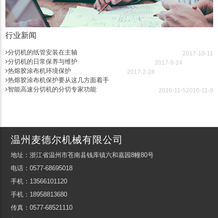
行业新闻
分切机的纸管安装在主轴
2017-10-11
分切机的日常保养与维护
2017-9-24
热熔胶涂布机环境保护
2017-2-28
热熔胶涂布机保护要从这几方面着手
智能高速分切机的分切专家功能
2016-11-5
2016-11-9
温州麦德尔机械有限公司
地址：浙江省温州市苍南县钱库镇六和嘉园8幢80号
电话：0577-68695018
手机：13566101120
手机：18958813680
传真：0577-68521110