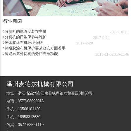
行业新闻
分切机的纸管安装在主轴
2017-10-11
分切机的日常保养与维护
2017-9-24
热熔胶涂布机环境保护
2017-2-28
热熔胶涂布机保护要从这几方面着手
智能高速分切机的分切专家功能
2016-11-5
2016-11-9
温州麦德尔机械有限公司
地址：浙江省温州市苍南县钱库镇六和嘉园8幢80号
电话：0577-68695018
手机：13566101120
手机：18958813680
传真：0577-68521110