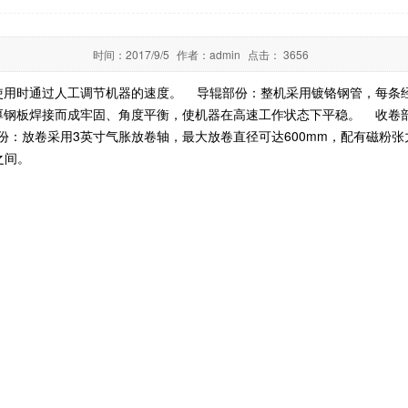
时间：
2017/9/5
作者：
admin
点击：
3656
使用时通过人工调节机器的速度。 导辊部份：整机采用镀铬钢管，每条
厚钢板焊接而成牢固、角度平衡，使机器在高速工作状态下平稳。 收卷
部份：放卷采用3英寸气胀放卷轴，最大放卷直径可达600mm，配有磁粉
之间。