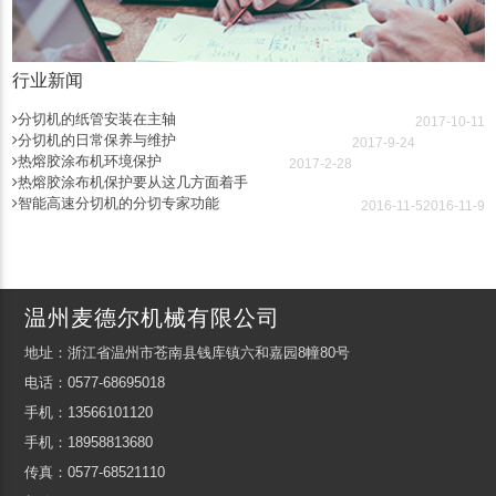
行业新闻
分切机的纸管安装在主轴
2017-10-11
分切机的日常保养与维护
2017-9-24
热熔胶涂布机环境保护
2017-2-28
热熔胶涂布机保护要从这几方面着手
智能高速分切机的分切专家功能
2016-11-5
2016-11-9
温州麦德尔机械有限公司
地址：浙江省温州市苍南县钱库镇六和嘉园8幢80号
电话：0577-68695018
手机：13566101120
手机：18958813680
传真：0577-68521110