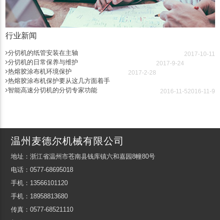
行业新闻
分切机的纸管安装在主轴
2017-10-11
分切机的日常保养与维护
2017-9-24
热熔胶涂布机环境保护
2017-2-28
热熔胶涂布机保护要从这几方面着手
智能高速分切机的分切专家功能
2016-11-5
2016-11-9
温州麦德尔机械有限公司
地址：浙江省温州市苍南县钱库镇六和嘉园8幢80号
电话：0577-68695018
手机：13566101120
手机：18958813680
传真：0577-68521110