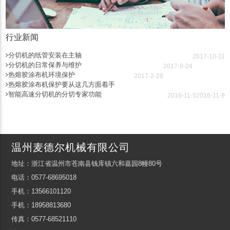
行业新闻
分切机的纸管安装在主轴
2017-10-11
分切机的日常保养与维护
2017-9-24
热熔胶涂布机环境保护
2017-2-28
热熔胶涂布机保护要从这几方面着手
智能高速分切机的分切专家功能
2016-11-5
2016-11-9
温州麦德尔机械有限公司
地址：浙江省温州市苍南县钱库镇六和嘉园8幢80号
电话：0577-68695018
手机：13566101120
手机：18958813680
传真：0577-68521110