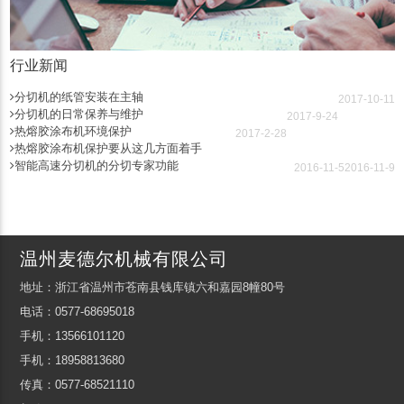
行业新闻
分切机的纸管安装在主轴
2017-10-11
分切机的日常保养与维护
2017-9-24
热熔胶涂布机环境保护
2017-2-28
热熔胶涂布机保护要从这几方面着手
智能高速分切机的分切专家功能
2016-11-5
2016-11-9
温州麦德尔机械有限公司
地址：浙江省温州市苍南县钱库镇六和嘉园8幢80号
电话：0577-68695018
手机：13566101120
手机：18958813680
传真：0577-68521110