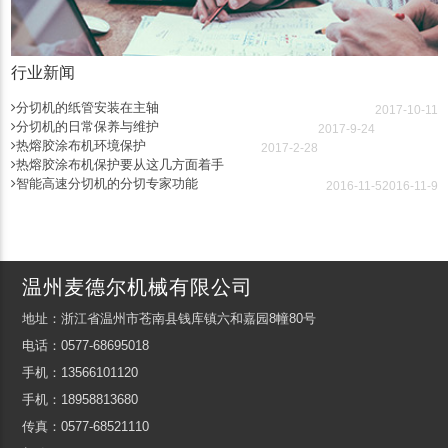
行业新闻
分切机的纸管安装在主轴
2017-10-11
分切机的日常保养与维护
2017-9-24
热熔胶涂布机环境保护
2017-2-28
热熔胶涂布机保护要从这几方面着手
智能高速分切机的分切专家功能
2016-11-5
2016-11-9
温州麦德尔机械有限公司
地址：浙江省温州市苍南县钱库镇六和嘉园8幢80号
电话：0577-68695018
手机：13566101120
手机：18958813680
传真：0577-68521110