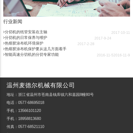
行业新闻
分切机的纸管安装在主轴
2017-10-11
分切机的日常保养与维护
2017-9-24
热熔胶涂布机环境保护
2017-2-28
热熔胶涂布机保护要从这几方面着手
智能高速分切机的分切专家功能
2016-11-5
2016-11-9
温州麦德尔机械有限公司
地址：浙江省温州市苍南县钱库镇六和嘉园8幢80号
电话：0577-68695018
手机：13566101120
手机：18958813680
传真：0577-68521110