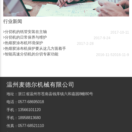
行业新闻
分切机的纸管安装在主轴
2017-10-11
分切机的日常保养与维护
2017-9-24
热熔胶涂布机环境保护
2017-2-28
热熔胶涂布机保护要从这几方面着手
智能高速分切机的分切专家功能
2016-11-5
2016-11-9
温州麦德尔机械有限公司
地址：浙江省温州市苍南县钱库镇六和嘉园8幢80号
电话：0577-68695018
手机：13566101120
手机：18958813680
传真：0577-68521110