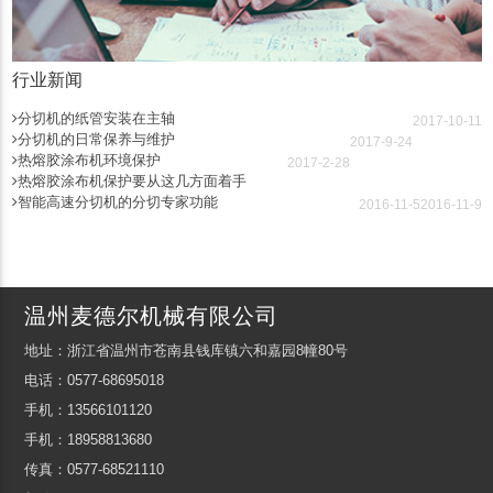
行业新闻
分切机的纸管安装在主轴
2017-10-11
分切机的日常保养与维护
2017-9-24
热熔胶涂布机环境保护
2017-2-28
热熔胶涂布机保护要从这几方面着手
智能高速分切机的分切专家功能
2016-11-5
2016-11-9
温州麦德尔机械有限公司
地址：浙江省温州市苍南县钱库镇六和嘉园8幢80号
电话：0577-68695018
手机：13566101120
手机：18958813680
传真：0577-68521110