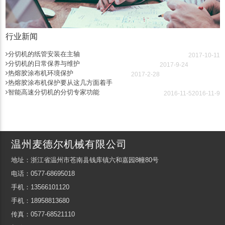
行业新闻
分切机的纸管安装在主轴
2017-10-11
分切机的日常保养与维护
2017-9-24
热熔胶涂布机环境保护
2017-2-28
热熔胶涂布机保护要从这几方面着手
智能高速分切机的分切专家功能
2016-11-5
2016-11-9
温州麦德尔机械有限公司
地址：浙江省温州市苍南县钱库镇六和嘉园8幢80号
电话：0577-68695018
手机：13566101120
手机：18958813680
传真：0577-68521110