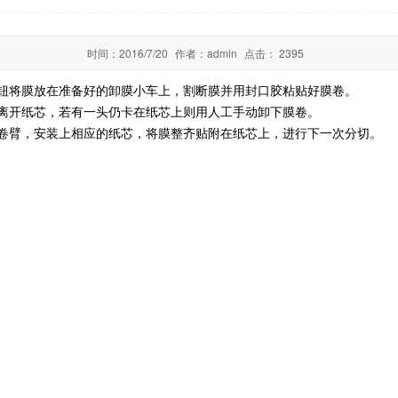
时间：
2016/7/20
作者：
admin
点击：
2395
钮将膜放在准备好的卸膜小车上，割断膜并用封口胶粘贴好膜卷。
离开纸芯，若有一头仍卡在纸芯上则用人工手动卸下膜卷。
卷臂，安装上相应的纸芯，将膜整齐贴附在纸芯上，进行下一次分切。