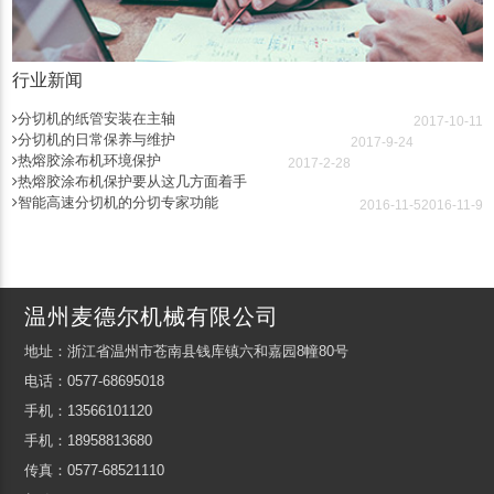
行业新闻
分切机的纸管安装在主轴
2017-10-11
分切机的日常保养与维护
2017-9-24
热熔胶涂布机环境保护
2017-2-28
热熔胶涂布机保护要从这几方面着手
智能高速分切机的分切专家功能
2016-11-5
2016-11-9
温州麦德尔机械有限公司
地址：浙江省温州市苍南县钱库镇六和嘉园8幢80号
电话：0577-68695018
手机：13566101120
手机：18958813680
传真：0577-68521110