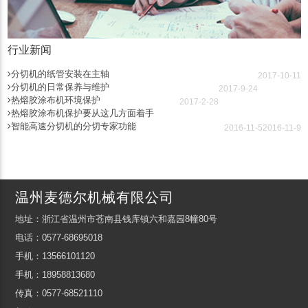
行业新闻
分切机的纸管安装在主轴
2017-10-11
分切机的日常保养与维护
2017-9-24
热熔胶涂布机环境保护
2017-2-28
热熔胶涂布机保护要从这几方面着手
智能高速分切机的分切专家功能
2016-11-5
2016-11-9
温州麦德尔机械有限公司
地址：浙江省温州市苍南县钱库镇六和嘉园8幢80号
电话：0577-68695018
手机：13566101120
手机：18958813680
传真：0577-68521110