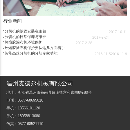
行业新闻
分切机的纸管安装在主轴
2017-10-11
分切机的日常保养与维护
2017-9-24
热熔胶涂布机环境保护
2017-2-28
热熔胶涂布机保护要从这几方面着手
智能高速分切机的分切专家功能
2016-11-5
2016-11-9
温州麦德尔机械有限公司
地址：浙江省温州市苍南县钱库镇六和嘉园8幢80号
电话：0577-68695018
手机：13566101120
手机：18958813680
传真：0577-68521110