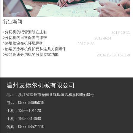
行业新闻
分切机的纸管安装在主轴
2017-10-11
分切机的日常保养与维护
2017-9-24
热熔胶涂布机环境保护
2017-2-28
热熔胶涂布机保护要从这几方面着手
智能高速分切机的分切专家功能
2016-11-5
2016-11-9
温州麦德尔机械有限公司
地址：浙江省温州市苍南县钱库镇六和嘉园8幢80号
电话：0577-68695018
手机：13566101120
手机：18958813680
传真：0577-68521110