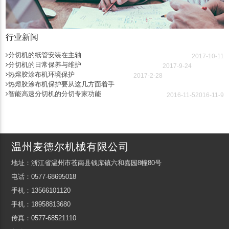
行业新闻
分切机的纸管安装在主轴
2017-10-11
分切机的日常保养与维护
2017-9-24
热熔胶涂布机环境保护
2017-2-28
热熔胶涂布机保护要从这几方面着手
智能高速分切机的分切专家功能
2016-11-5
2016-11-9
温州麦德尔机械有限公司
地址：浙江省温州市苍南县钱库镇六和嘉园8幢80号
电话：0577-68695018
手机：13566101120
手机：18958813680
传真：0577-68521110