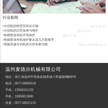
行业新闻
分切机的纸管安装在主轴
2017-10-11
分切机的日常保养与维护
2017-9-24
热熔胶涂布机环境保护
2017-2-28
热熔胶涂布机保护要从这几方面着手
智能高速分切机的分切专家功能
2016-11-5
2016-11-9
温州麦德尔机械有限公司
地址：浙江省温州市苍南县钱库镇六和嘉园8幢80号
电话：0577-68695018
手机：13566101120
手机：18958813680
传真：0577-68521110