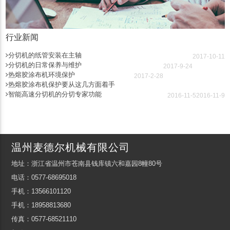
行业新闻
分切机的纸管安装在主轴
2017-10-11
分切机的日常保养与维护
2017-9-24
热熔胶涂布机环境保护
2017-2-28
热熔胶涂布机保护要从这几方面着手
智能高速分切机的分切专家功能
2016-11-5
2016-11-9
温州麦德尔机械有限公司
地址：浙江省温州市苍南县钱库镇六和嘉园8幢80号
电话：0577-68695018
手机：13566101120
手机：18958813680
传真：0577-68521110