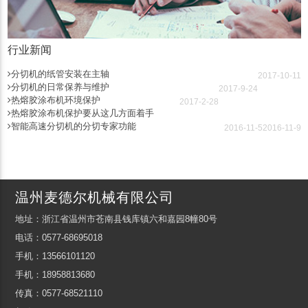
行业新闻
分切机的纸管安装在主轴
2017-10-11
分切机的日常保养与维护
2017-9-24
热熔胶涂布机环境保护
2017-2-28
热熔胶涂布机保护要从这几方面着手
智能高速分切机的分切专家功能
2016-11-5
2016-11-9
温州麦德尔机械有限公司
地址：浙江省温州市苍南县钱库镇六和嘉园8幢80号
电话：0577-68695018
手机：13566101120
手机：18958813680
传真：0577-68521110