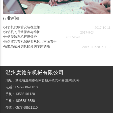
行业新闻
分切机的纸管安装在主轴
2017-10-11
分切机的日常保养与维护
2017-9-24
热熔胶涂布机环境保护
2017-2-28
热熔胶涂布机保护要从这几方面着手
智能高速分切机的分切专家功能
2016-11-5
2016-11-9
温州麦德尔机械有限公司
地址：浙江省温州市苍南县钱库镇六和嘉园8幢80号
电话：0577-68695018
手机：13566101120
手机：18958813680
传真：0577-68521110