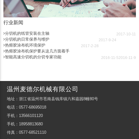
行业新闻
分切机的纸管安装在主轴
2017-10-11
分切机的日常保养与维护
2017-9-24
热熔胶涂布机环境保护
2017-2-28
热熔胶涂布机保护要从这几方面着手
智能高速分切机的分切专家功能
2016-11-5
2016-11-9
温州麦德尔机械有限公司
地址：浙江省温州市苍南县钱库镇六和嘉园8幢80号
电话：0577-68695018
手机：13566101120
手机：18958813680
传真：0577-68521110