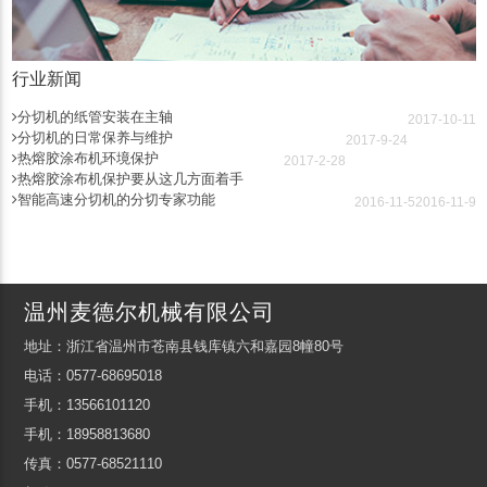
行业新闻
分切机的纸管安装在主轴
2017-10-11
分切机的日常保养与维护
2017-9-24
热熔胶涂布机环境保护
2017-2-28
热熔胶涂布机保护要从这几方面着手
智能高速分切机的分切专家功能
2016-11-5
2016-11-9
温州麦德尔机械有限公司
地址：浙江省温州市苍南县钱库镇六和嘉园8幢80号
电话：0577-68695018
手机：13566101120
手机：18958813680
传真：0577-68521110