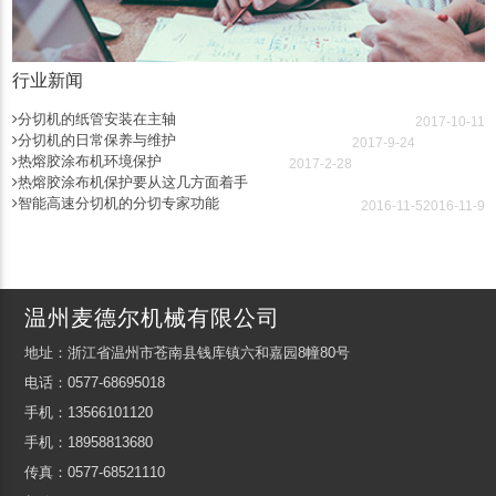
行业新闻
分切机的纸管安装在主轴
2017-10-11
分切机的日常保养与维护
2017-9-24
热熔胶涂布机环境保护
2017-2-28
热熔胶涂布机保护要从这几方面着手
智能高速分切机的分切专家功能
2016-11-5
2016-11-9
温州麦德尔机械有限公司
地址：浙江省温州市苍南县钱库镇六和嘉园8幢80号
电话：0577-68695018
手机：13566101120
手机：18958813680
传真：0577-68521110