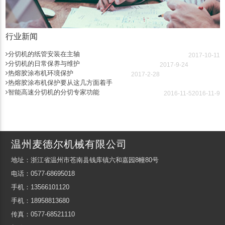
行业新闻
分切机的纸管安装在主轴
2017-10-11
分切机的日常保养与维护
2017-9-24
热熔胶涂布机环境保护
2017-2-28
热熔胶涂布机保护要从这几方面着手
智能高速分切机的分切专家功能
2016-11-5
2016-11-9
温州麦德尔机械有限公司
地址：浙江省温州市苍南县钱库镇六和嘉园8幢80号
电话：0577-68695018
手机：13566101120
手机：18958813680
传真：0577-68521110