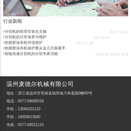
行业新闻
分切机的纸管安装在主轴
2017-10-11
分切机的日常保养与维护
2017-9-24
热熔胶涂布机环境保护
2017-2-28
热熔胶涂布机保护要从这几方面着手
智能高速分切机的分切专家功能
2016-11-5
2016-11-9
温州麦德尔机械有限公司
地址：浙江省温州市苍南县钱库镇六和嘉园8幢80号
电话：0577-68695018
手机：13566101120
手机：18958813680
传真：0577-68521110