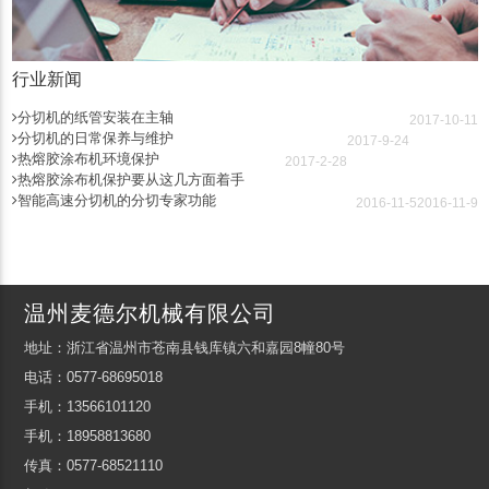
行业新闻
分切机的纸管安装在主轴
2017-10-11
分切机的日常保养与维护
2017-9-24
热熔胶涂布机环境保护
2017-2-28
热熔胶涂布机保护要从这几方面着手
智能高速分切机的分切专家功能
2016-11-5
2016-11-9
温州麦德尔机械有限公司
地址：浙江省温州市苍南县钱库镇六和嘉园8幢80号
电话：0577-68695018
手机：13566101120
手机：18958813680
传真：0577-68521110